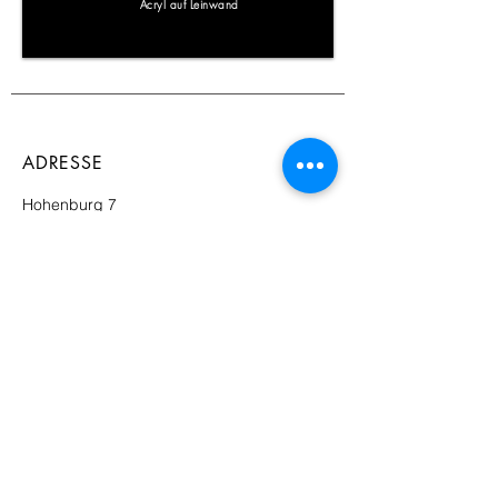
Acryl auf Leinwand
ADRESSE
Hohenburg 7
83661 Lenggries
Bayern, Deutschland
KONTAKT +
gp@gabriele-poehlmann.de
NEWSLETTER